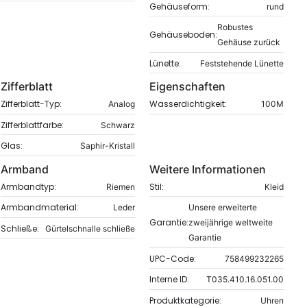
Gehäuseform:
rund
Robustes
Gehäuseboden:
Gehäuse zurück
Lünette:
Feststehende Lünette
Zifferblatt
Eigenschaften
Zifferblatt-Typ:
Wasserdichtigkeit:
Analog
100M
Zifferblattfarbe:
Schwarz
Glas:
Saphir-Kristall
Armband
Weitere Informationen
Armbandtyp:
Stil:
Riemen
Kleid
Armbandmaterial:
Leder
Unsere erweiterte
Garantie:
zweijährige weltweite
Schließe:
Gürtelschnalle schließe
Garantie
UPC-Code:
758499232265
Interne ID:
T035.410.16.051.00
Produktkategorie:
Uhren