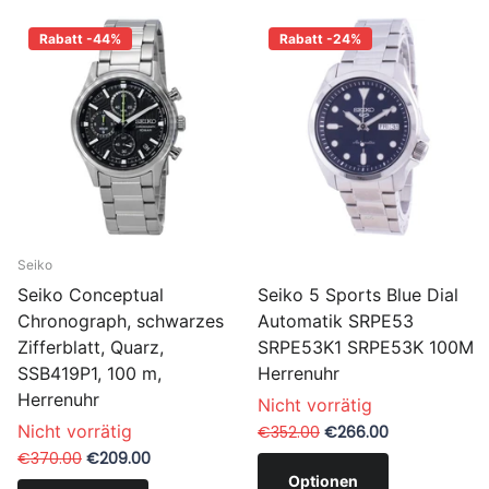
Rabatt -44%
Rabatt -24%
Seiko
Seiko 5 Sports Blue Dial
Seiko Conceptual
Automatik SRPE53
Chronograph, schwarzes
SRPE53K1 SRPE53K 100M
Zifferblatt, Quarz,
Herrenuhr
SSB419P1, 100 m,
Herrenuhr
Nicht vorrätig
Nicht vorrätig
€352.00
€266.00
€370.00
€209.00
Optionen