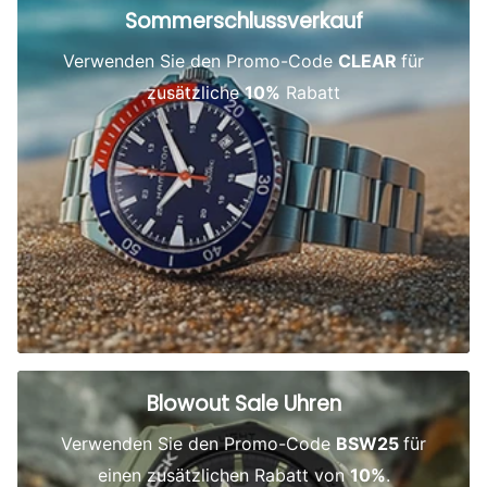
Sommerschlussverkauf
Verwenden Sie den Promo-Code
CLEAR
für
zusätzliche
10%
Rabatt
Blowout Sale Uhren
Verwenden Sie den Promo-Code
BSW25
für
einen zusätzlichen Rabatt von
10%
.