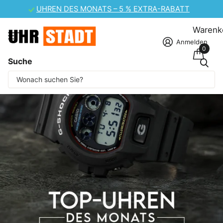
CASIO UHREN-SALE – 10 % EXTRA-RABATT
Warenk
Anmelden
0
Suche