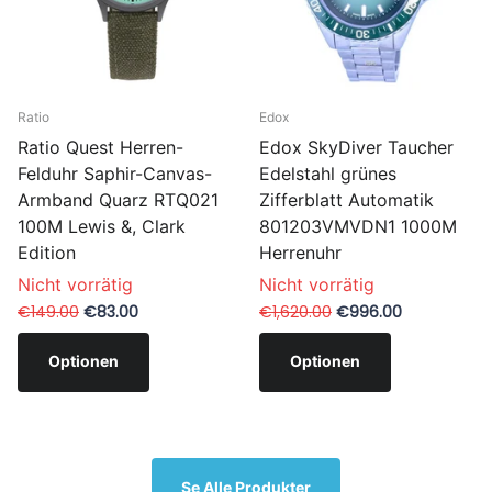
Ratio
Edox
Ratio Quest Herren-
Edox SkyDiver Taucher
Felduhr Saphir-Canvas-
Edelstahl grünes
Armband Quarz RTQ021
Zifferblatt Automatik
100M Lewis &, Clark
801203VMVDN1 1000M
Edition
Herrenuhr
Nicht vorrätig
Nicht vorrätig
€149.00
€83.00
€1,620.00
€996.00
Optionen
Optionen
Se Alle Produkter