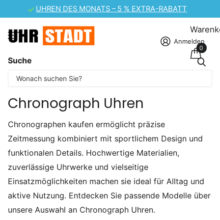
UHREN DES MONATS – 5 % EXTRA-RABATT
Warenk
Anmelden
0
Suche
Einige Inhalte wurden maschinell übersetzt.
Startseite
Chronograph Uhren
Dame
Chronograph Uhren
Chronographen kaufen ermöglicht präzise
Zeitmessung kombiniert mit sportlichem Design und
funktionalen Details. Hochwertige Materialien,
zuverlässige Uhrwerke und vielseitige
Einsatzmöglichkeiten machen sie ideal für Alltag und
aktive Nutzung. Entdecken Sie passende Modelle über
unsere Auswahl an Chronograph Uhren.