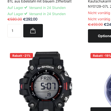
81L aus Edelstahl mit blauem Zifferblatt
Kautschukarmb
NY0129-07L 
Auf Lager
Versand in 24 Stunden
Nicht vorrätig
Auf Lager
Versand in 24 Stunden
€580.00
€292.00
Nicht vorrätig
€493.00
€24
Option
Rabatt -21%
Rabatt -19%