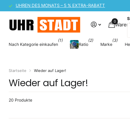
UHREN DES MONATS – 5 % EXTRA-RABATT
S
0
Waren
(1)
(2)
(3)
Nach Kategorie einkaufen
Ratio
Marke
He
Startseite
Wieder auf Lager!
Wieder auf Lager!
20 Produkte