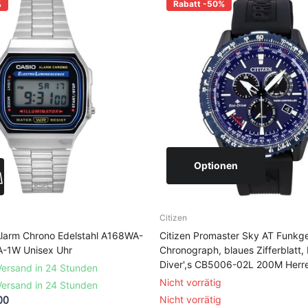
%
Rabatt -50%
Optionen
Citizen
 Alarm Chrono Edelstahl A168WA-
Citizen Promaster Sky AT Funkge
-1W Unisex Uhr
Chronograph, blaues Zifferblatt,
Diver',s CB5006-02L 200M Herr
ersand in 24 Stunden
Nicht vorrätig
ersand in 24 Stunden
00
Nicht vorrätig