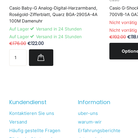
Casio Baby-G Analog-Digital-Harzarmband,
Casio G-Shock
Roségold-Zifferblatt, Quarz BGA-290SA-4A
700VB-1A GA
100M Damenuhr
Nicht vorrätig
Auf Lager
Versand in 24 Stunden
Nicht vorrätig
Auf Lager
Versand in 24 Stunden
€192.00
€118.
€176.00
€122.00
Option
Kundendienst
Information
Kontaktieren Sie uns
uber-uns
Versand
warum-wir
Häufig gestellte Fragen
Erfahrungsberichte