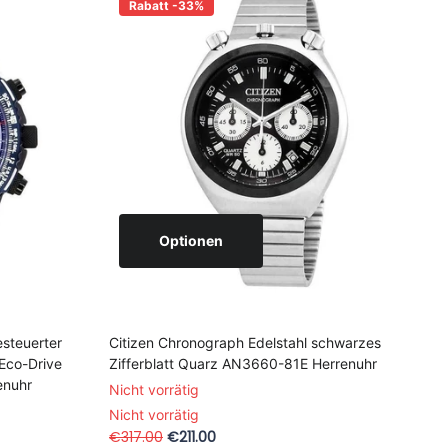
Rabatt -33%
Optionen
Citizen Chronograph Edelstahl schwarzes
steuerter
Zifferblatt Quarz AN3660-81E Herrenuhr
 Eco-Drive
enuhr
Nicht vorrätig
Nicht vorrätig
€317.00
€211.00