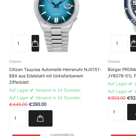
Citizen
Citizen
Citizen Tsuyosa Automatik-Herrenuhr NJ0151-
Bürger PROMA
88X aus Edelstahl mit türkisfarbenem
JY8078-01L F
Zifferblatt
Auf Lager
V
Auf Lager
Versand in 24 Stunden
Auf Lager
V
Auf Lager
Versand in 24 Stunden
€893.00
€52
€445.00
€293.00