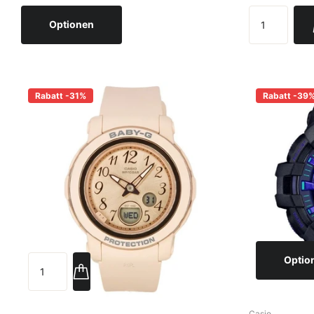
Optionen
Rabatt -31%
Rabatt -39
Optio
Casio