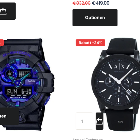
€832.00
€419.00
Optionen
%
Rabatt -24%
nen
Armani Exchange