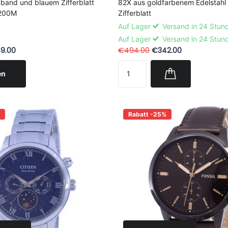
and und blauem Zifferblatt
82X aus goldfarbenem Edelstahl
200M
Zifferblatt
Auf Lager
Versand in 24 Stun
Auf Lager
Versand in 24 Stun
9.00
€494.00
€342.00
en
Rabatt -25%