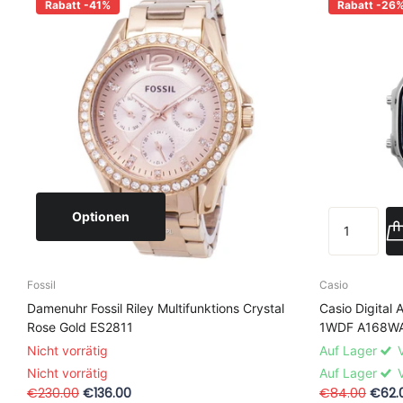
Rabatt -41%
Rabatt -26
Optionen
Fossil
Casio
Damenuhr Fossil Riley Multifunktions Crystal
Casio Digital
Rose Gold ES2811
1WDF A168WA
Nicht vorrätig
Auf Lager
V
Nicht vorrätig
Auf Lager
V
€230.00
€136.00
€84.00
€62.