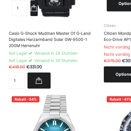
Optio
Citizen
Casio G-Shock Mudman Master Of G-Land
Citizen Mondph
Digitales Harzarmband Solar GW-9500-1
Eco-Drive AP
200M Herrenuhr
Nicht vorrätig
Auf Lager
Versand in 24 Stunden
Nicht vorrätig
Auf Lager
Versand in 24 Stunden
€375.00
€30
€418.00
€331.00
Option
Rabatt -34%
Rabatt -41%