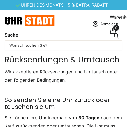
UHREN DES MONATS – 5 % EXTRA-RABATT
Warenk
Anmelden
0
Suche
Einige Inhalte wurden maschinell übersetzt.
Startseite
ruckgabe/umtausch
Rücksendungen & Umtausch
Wir akzeptieren Rücksendungen und Umtausch unter
den folgenden Bedingungen.
So senden Sie eine Uhr zurück oder
tauschen sie um
Sie können Ihre Uhr innerhalb von
30 Tagen
nach dem
Kauf zurücksenden oder umtauschen. Die Uhr muss