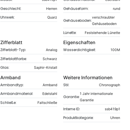
Geschlecht:
Gehäuseform:
Herren
rund
Uhrwerk:
Quarz
verschraubter
Gehäuseboden:
Gehäuseboden
Lünette:
Feststehende Lünette
Zifferblatt
Eigenschaften
Zifferblatt-Typ:
Wasserdichtigkeit:
Analog
100M
Zifferblattfarbe:
Schwarz
Glas:
Saphir-Kristall
Armband
Weitere Informationen
Armbandtyp:
Stil:
Armband
Chronograph
Armbandmaterial:
Edelstahl
1 Jahr internationale
Garantie:
Garantie
Schließe:
Faltschließe
Interne ID:
ssb419p1
Produktkategorie:
Uhren