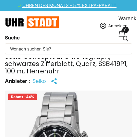
CASIO UHREN-SALE – 10 % EXTRA-RABATT
Warenk
Anmelden
0
Suche
Einige Inhalte wurden maschinell übersetzt.
Seiko Conceptual Chronograph,
schwarzes Zifferblatt, Quarz, SSB419P1,
100 m, Herrenuhr
Anbieter :
Seiko
Rabatt -44%