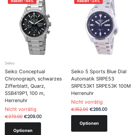
Rabatt -44%
Rabatt -24%
Seiko
Seiko 5 Sports Blue Dial
Seiko Conceptual
Automatik SRPE53
Chronograph, schwarzes
SRPE53K1 SRPE53K 100M
Zifferblatt, Quarz,
Herrenuhr
SSB419P1, 100 m,
Herrenuhr
Nicht vorrätig
Nicht vorrätig
€352.00
€266.00
€370.00
€209.00
Optionen
Optionen