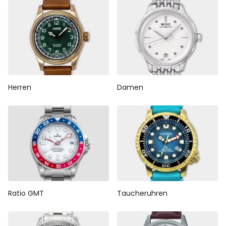
Herren
Damen
Ratio GMT
Taucheruhren