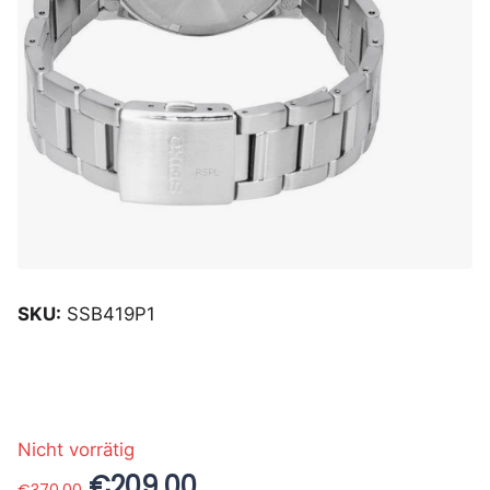
SKU:
SSB419P1
Nicht vorrätig
€209.00
€370.00