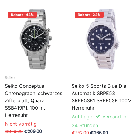
Rabatt -44%
Rabatt -24%
Seiko
Seiko 5 Sports Blue Dial
Seiko Conceptual
Automatik SRPE53
Chronograph, schwarzes
SRPE53K1 SRPE53K 100M
Zifferblatt, Quarz,
Herrenuhr
SSB419P1, 100 m,
Herrenuhr
Auf Lager
Versand in
Nicht vorrätig
24 Stunden
€370.00
€209.00
€352.00
€266.00