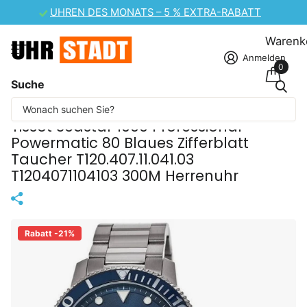
CASIO UHREN-SALE – 10 % EXTRA-RABATT
Warenk
Anmelden
0
Suche
Einige Inhalte wurden maschinell übersetzt.
Tissot Seastar 1000 Professional
Powermatic 80 Blaues Zifferblatt
Taucher T120.407.11.041.03
T1204071104103 300M Herrenuhr
Rabatt -21%