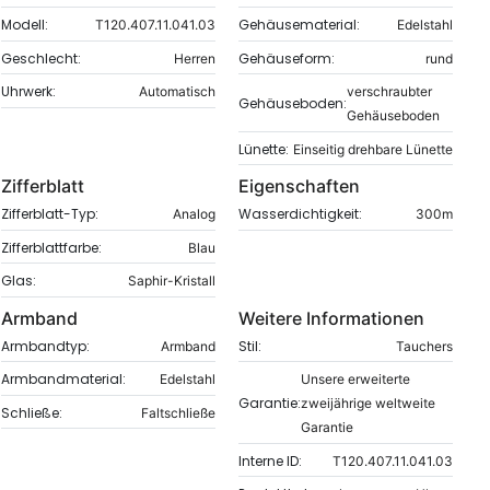
Modell:
Gehäusematerial:
T120.407.11.041.03
Edelstahl
Geschlecht:
Gehäuseform:
Herren
rund
Uhrwerk:
Automatisch
verschraubter
Gehäuseboden:
Gehäuseboden
Lünette:
Einseitig drehbare Lünette
Zifferblatt
Eigenschaften
Zifferblatt-Typ:
Wasserdichtigkeit:
Analog
300m
Zifferblattfarbe:
Blau
Glas:
Saphir-Kristall
Armband
Weitere Informationen
Armbandtyp:
Stil:
Armband
Tauchers
Armbandmaterial:
Edelstahl
Unsere erweiterte
Garantie:
zweijährige weltweite
Schließe:
Faltschließe
Garantie
Interne ID:
T120.407.11.041.03