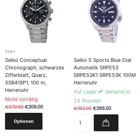
Seiko
Seiko 5 Sports Blue Dial
Seiko Conceptual
Automatik SRPE53
Chronograph, schwarzes
SRPE53K1 SRPE53K 100M
Zifferblatt, Quarz,
Herrenuhr
SSB419P1, 100 m,
Herrenuhr
Auf Lager
Versand in
Nicht vorrätig
24 Stunden
€370.00
€209.00
€353.00
€266.00
Optionen