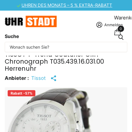
CASIO UHREN-SALE – 10 % EXTRA-RABATT
Warenk
Anmelden
0
Suche
Einige Inhalte wurden maschinell übersetzt.
TISSOT T-Trend Couturier GMT
Chronograph T035.439.16.031.00
Herrenuhr
Anbieter :
Tissot
Rabatt -57%