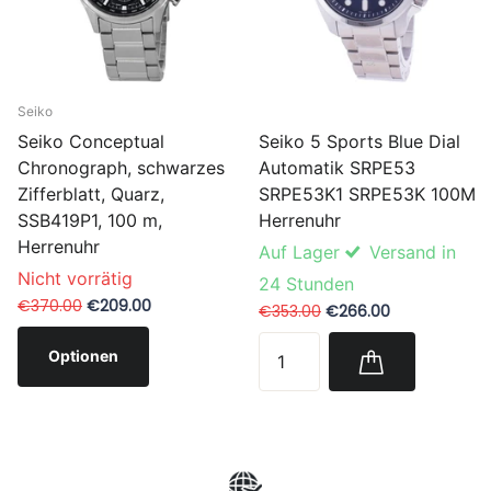
Seiko
Seiko 5 Sports Blue Dial
Seiko Conceptual
Automatik SRPE53
Chronograph, schwarzes
SRPE53K1 SRPE53K 100M
Zifferblatt, Quarz,
Herrenuhr
SSB419P1, 100 m,
Herrenuhr
Auf Lager
Versand in
Nicht vorrätig
24 Stunden
€370.00
€209.00
€353.00
€266.00
Optionen