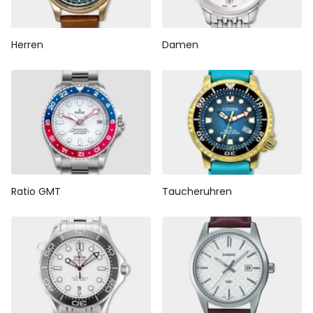
Herren
Damen
Ratio GMT
Taucheruhren