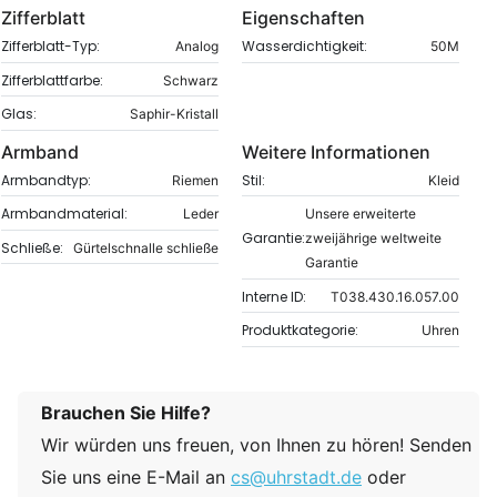
Zifferblatt
Eigenschaften
Zifferblatt-Typ:
Wasserdichtigkeit:
Analog
50M
Zifferblattfarbe:
Schwarz
Glas:
Saphir-Kristall
Armband
Weitere Informationen
Armbandtyp:
Stil:
Riemen
Kleid
Armbandmaterial:
Leder
Unsere erweiterte
Garantie:
zweijährige weltweite
Schließe:
Gürtelschnalle schließe
Garantie
Interne ID:
T038.430.16.057.00
Produktkategorie:
Uhren
Brauchen Sie Hilfe?
Wir würden uns freuen, von Ihnen zu hören! Senden
Sie uns eine E-Mail an
cs@uhrstadt.de
oder