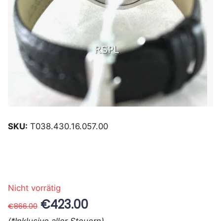
SKU:
T038.430.16.057.00
Nicht vorrätig
€423.00
€866.00
(*Inklusive aller Steuern)