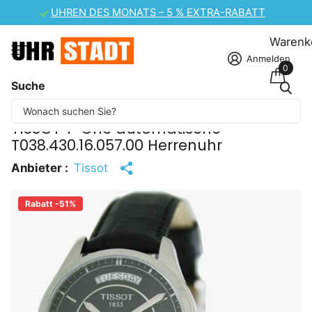
CASIO UHREN-SALE – 10 % EXTRA-RABATT
Warenk
Anmelden
0
Suche
Einige Inhalte wurden maschinell übersetzt.
TISSOT T-One automatische
T038.430.16.057.00 Herrenuhr
Anbieter :
Tissot
Rabatt -51%