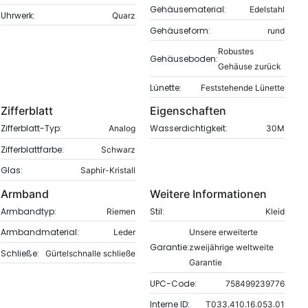
Gehäusematerial:
Edelstahl
Uhrwerk:
Quarz
Gehäuseform:
rund
Robustes
Gehäuseboden:
Gehäuse zurück
Lünette:
Feststehende Lünette
Zifferblatt
Eigenschaften
Zifferblatt-Typ:
Wasserdichtigkeit:
Analog
30M
Zifferblattfarbe:
Schwarz
Glas:
Saphir-Kristall
Armband
Weitere Informationen
Armbandtyp:
Stil:
Riemen
Kleid
Armbandmaterial:
Leder
Unsere erweiterte
Garantie:
zweijährige weltweite
Schließe:
Gürtelschnalle schließe
Garantie
UPC-Code:
758499239776
Interne ID:
T033.410.16.053.01