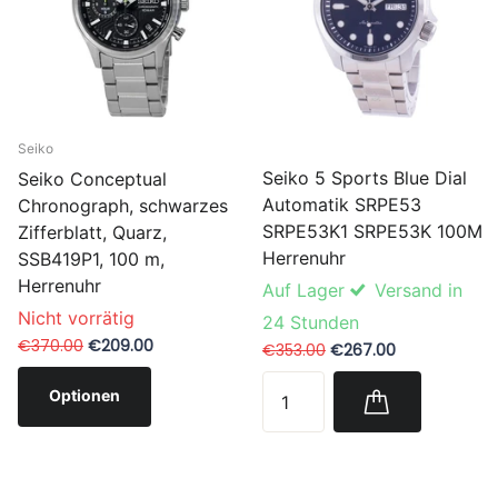
Seiko
Seiko 5 Sports Blue Dial
Seiko Conceptual
Automatik SRPE53
Chronograph, schwarzes
SRPE53K1 SRPE53K 100M
Zifferblatt, Quarz,
Herrenuhr
SSB419P1, 100 m,
Herrenuhr
Auf Lager
Versand in
Nicht vorrätig
24 Stunden
€370.00
€209.00
€353.00
€267.00
Optionen