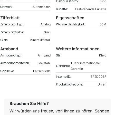
Gehäuseform:
rund
Uhrwerk:
Automatisch
Lünette:
Feststehende Lünette
Zifferblatt
Eigenschaften
Zifferblatt-Typ:
Wasserdichtigkeit:
Analog
50M
Zifferblattfarbe:
Grün
Glas:
Mineralikristall
Armband
Weitere Informationen
Armbandtyp:
Stil:
Armband
Kleid
Armbandmaterial:
Edelstahl
1 Jahr internationale
Garantie:
Garantie
Schließe:
Faltschließe
Interne ID:
ER2D006F
Produktkategorie:
Uhren
Brauchen Sie Hilfe?
Wir würden uns freuen, von Ihnen zu hören! Senden