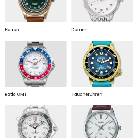
Herren
Damen
Ratio GMT
Taucheruhren