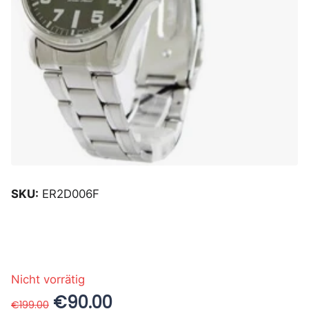
SKU:
ER2D006F
Nicht vorrätig
€90.00
€199.00