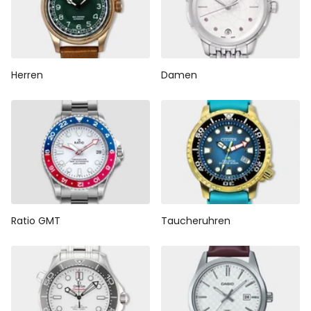
Herren
Damen
Ratio GMT
Taucheruhren