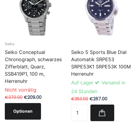
Seiko
Seiko 5 Sports Blue Dial
Seiko Conceptual
Automatik SRPE53
Chronograph, schwarzes
SRPE53K1 SRPE53K 100M
Zifferblatt, Quarz,
Herrenuhr
SSB419P1, 100 m,
Herrenuhr
Auf Lager
Versand in
Nicht vorrätig
24 Stunden
€370.00
€209.00
€353.00
€267.00
Optionen