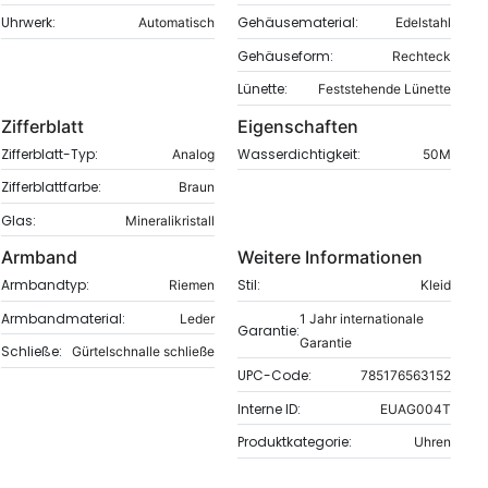
Uhrwerk:
Gehäusematerial:
Automatisch
Edelstahl
Gehäuseform:
Rechteck
Lünette:
Feststehende Lünette
Zifferblatt
Eigenschaften
Zifferblatt-Typ:
Wasserdichtigkeit:
Analog
50M
Zifferblattfarbe:
Braun
Glas:
Mineralikristall
Armband
Weitere Informationen
Armbandtyp:
Stil:
Riemen
Kleid
Armbandmaterial:
Leder
1 Jahr internationale
Garantie:
Garantie
Schließe:
Gürtelschnalle schließe
UPC-Code:
785176563152
Interne ID:
EUAG004T
Produktkategorie:
Uhren