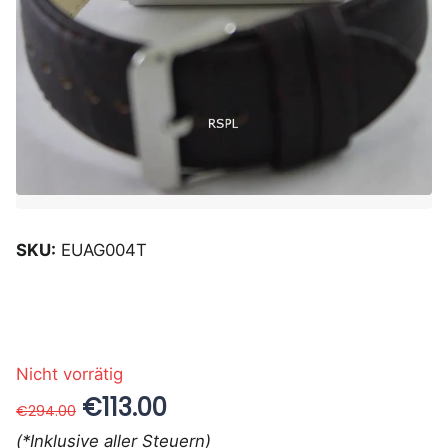
SKU:
EUAG004T
Nicht vorrätig
€113.00
€294.00
(*Inklusive aller Steuern)