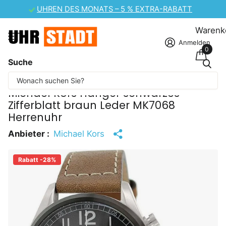
UHREN DES MONATS – 5 % EXTRA-RABATT
Warenk
Anmelden
0
Suche
Einige Inhalte wurden maschinell übersetzt.
Michael Kors Hanger schwarzes
Zifferblatt braun Leder MK7068
Herrenuhr
Anbieter :
Michael Kors
Rabatt -28%