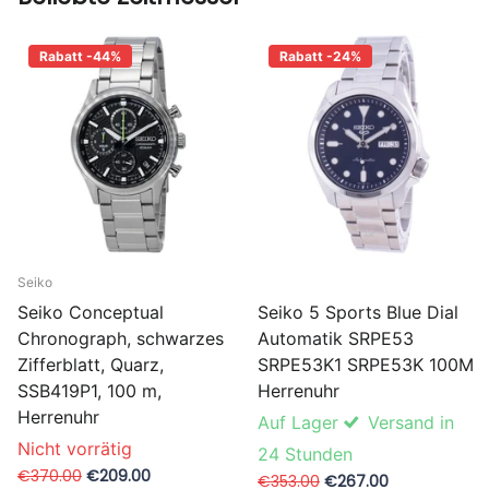
Rabatt -44%
Rabatt -24%
Seiko
Seiko 5 Sports Blue Dial
Seiko Conceptual
Automatik SRPE53
Chronograph, schwarzes
SRPE53K1 SRPE53K 100M
Zifferblatt, Quarz,
Herrenuhr
SSB419P1, 100 m,
Herrenuhr
Auf Lager
Versand in
Nicht vorrätig
24 Stunden
€370.00
€209.00
€353.00
€267.00