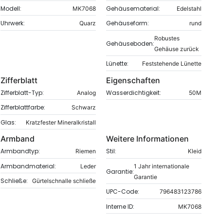
Modell:
Gehäusematerial:
MK7068
Edelstahl
Uhrwerk:
Gehäuseform:
Quarz
rund
Robustes
Gehäuseboden:
Gehäuse zurück
Lünette:
Feststehende Lünette
Zifferblatt
Eigenschaften
Zifferblatt-Typ:
Wasserdichtigkeit:
Analog
50M
Zifferblattfarbe:
Schwarz
Glas:
Kratzfester Mineralkristall
Armband
Weitere Informationen
Armbandtyp:
Stil:
Riemen
Kleid
Armbandmaterial:
Leder
1 Jahr internationale
Garantie:
Garantie
Schließe:
Gürtelschnalle schließe
UPC-Code:
796483123786
Interne ID:
MK7068