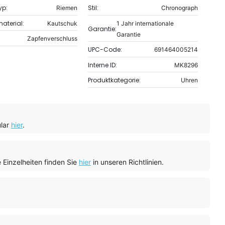
yp:
Stil:
Riemen
Chronograph
terial:
Kautschuk
1 Jahr internationale
Garantie:
Garantie
Zapfenverschluss
UPC-Code:
691464005214
Interne ID:
MK8296
Produktkategorie:
Uhren
ular
hier
.
 Einzelheiten finden Sie
hier
in unseren Richtlinien.