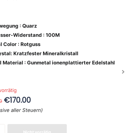
wegung : Quarz
sser-Widerstand : 100M
l Color : Rotguss
stal: Kratzfester Mineralkristall
l Material : Gunmetal ionenplattierter Edelstahl
vorrätig
€170.00
0
usive aller Steuern)
Nicht vorrätig