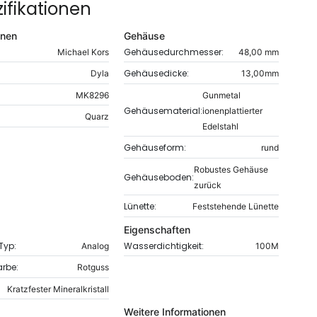
ifikationen
onen
Gehäuse
Gehäusedurchmesser:
Michael Kors
48,00 mm
Gehäusedicke:
Dyla
13,00mm
MK8296
Gunmetal
Gehäusematerial:
ionenplattierter
Quarz
Edelstahl
Gehäuseform:
rund
Robustes Gehäuse
Gehäuseboden:
zurück
Lünette:
Feststehende Lünette
Eigenschaften
-Typ:
Wasserdichtigkeit:
Analog
100M
arbe:
Rotguss
Kratzfester Mineralkristall
Weitere Informationen