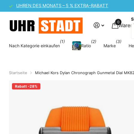
CASIO UHREN-SALE
S
0
Waren
(1)
(2)
(3)
Nach Kategorie einkaufen
Ratio
Marke
He
Startseite
Michael Kors Dylan Chronograph Gunmetal Dial MK8
Rabatt -28%