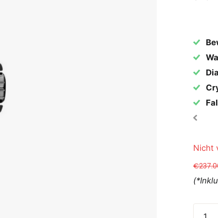
Be
Wa
Dia
Cry
Fal
Nicht 
€237.0
(*Inkl