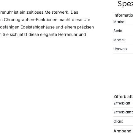
Spez
nuhr ist ein zeitloses Meisterwerk. Das
Informati
sen Chronographen-Funktionen macht diese Uhr
Marke:
andsfähigen Edelstahlgehäuse und einem präzisen
Serie:
 Sie sich jetzt diese elegante Herrenuhr und
Modell:
Uhrwerk:
Zifferblatt
Zifferblatt
Zifferblattf
Glas:
Armband