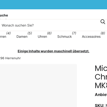
 – 10 % EXTRA-RABATT
uche
korb
(4)
(5)
(6)
(7)
(8)
rren
Damen
Uhren
Schmuck
Accessoires
Einige Inhalte wurden maschinell übersetzt.
296 Herrenuhr
Mic
Ch
MK
Anbiet
SKU: