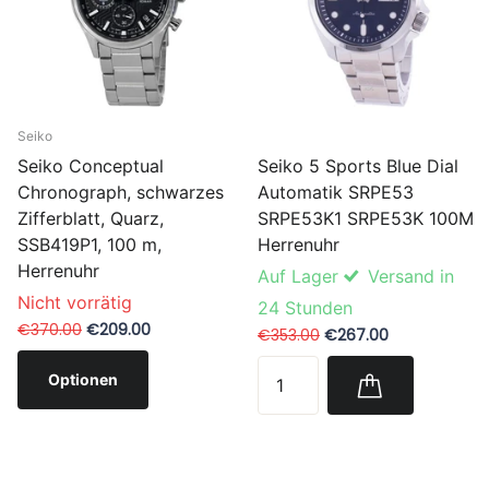
Seiko
Seiko 5 Sports Blue Dial
Seiko Conceptual
Automatik SRPE53
Chronograph, schwarzes
SRPE53K1 SRPE53K 100M
Zifferblatt, Quarz,
Herrenuhr
SSB419P1, 100 m,
Herrenuhr
Auf Lager
Versand in
Nicht vorrätig
24 Stunden
€370.00
€209.00
€353.00
€267.00
Optionen