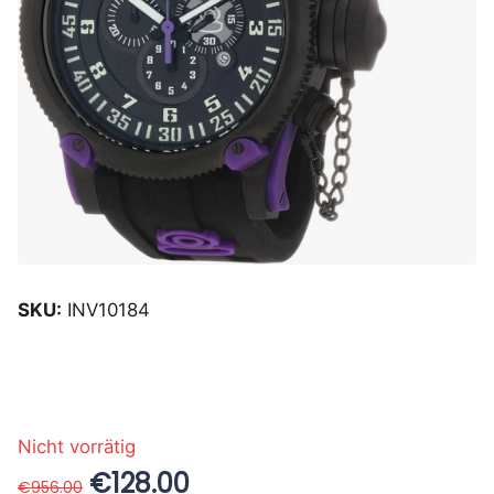
SKU:
INV10184
Nicht vorrätig
€128.00
€956.00