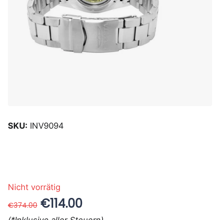
SKU:
INV9094
Nicht vorrätig
€114.00
€374.00
(*Inklusive aller Steuern)