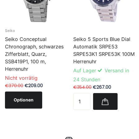
Seiko
Seiko 5 Sports Blue Dial
Seiko Conceptual
Automatik SRPE53
Chronograph, schwarzes
SRPE53K1 SRPE53K 100M
Zifferblatt, Quarz,
Herrenuhr
SSB419P1, 100 m,
Herrenuhr
Auf Lager
Versand in
Nicht vorrätig
24 Stunden
€370.00
€209.00
€354.00
€267.00
Optionen