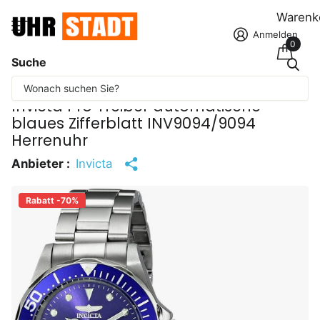
Warenk
Anmelden
0
Suche
Einige Inhalte wurden maschinell übersetzt.
Invicta Pro Treiber automatische
blaues Zifferblatt INV9094/9094
Herrenuhr
Anbieter :
Invicta
Rabatt -70%