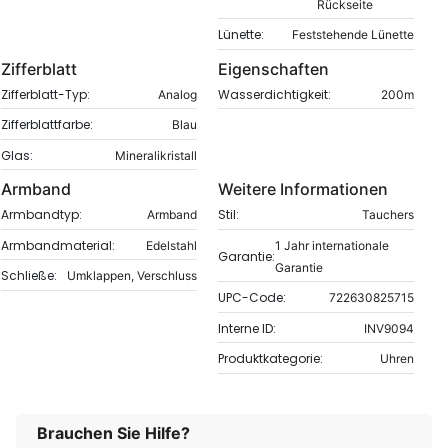
Rückseite
Lünette:
Feststehende Lünette
Zifferblatt
Eigenschaften
Zifferblatt-Typ:
Wasserdichtigkeit:
Analog
200m
Zifferblattfarbe:
Blau
Glas:
Mineralikristall
Armband
Weitere Informationen
Armbandtyp:
Stil:
Armband
Tauchers
Armbandmaterial:
Edelstahl
1 Jahr internationale
Garantie:
Garantie
Schließe:
Umklappen, Verschluss
UPC-Code:
722630825715
Interne ID:
INV9094
Produktkategorie:
Uhren
Brauchen Sie Hilfe?