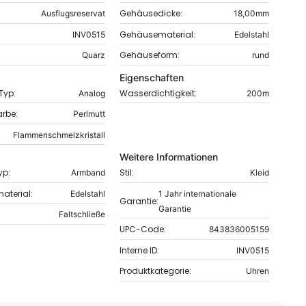
Gehäusedicke:
Ausflugsreservat
18,00mm
Gehäusematerial:
INV0515
Edelstahl
Gehäuseform:
Quarz
rund
Eigenschaften
-Typ:
Wasserdichtigkeit:
Analog
200m
arbe:
Perlmutt
Flammenschmelzkristall
Weitere Informationen
yp:
Stil:
Armband
Kleid
terial:
Edelstahl
1 Jahr internationale
Garantie:
Garantie
Faltschließe
UPC-Code:
843836005159
Interne ID:
INV0515
Produktkategorie:
Uhren