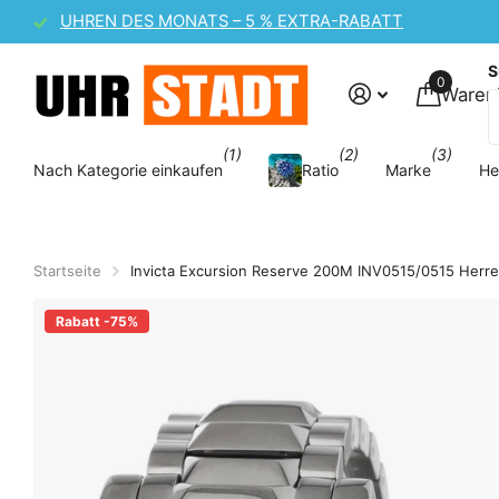
 5 % EXTRA-RABATT
S
0
Waren
(1)
(2)
(3)
Nach Kategorie einkaufen
Ratio
Marke
He
Startseite
Invicta Excursion Reserve 200M INV0515/0515 Herr
Rabatt -75%