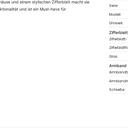
äuse und einem stylischen Zifferblatt macht sie
Serie:
tionalität und ist ein Must-have für
Modell:
Uhrwerk:
Zifferblatt
Zifferblatt
Zifferblattf
Glas:
Armband
Armbandt
Armbandma
Schließe: