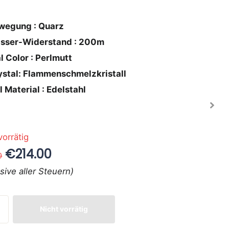
wegung : Quarz
sser-Widerstand : 200m
l Color : Perlmutt
ystal: Flammenschmelzkristall
l Material : Edelstahl
vorrätig
€214.00
0
usive aller Steuern)
Nicht vorrätig