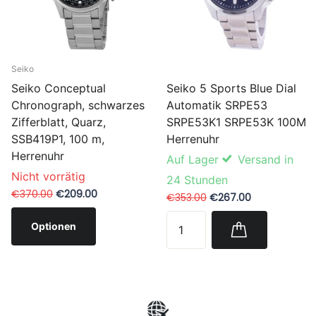
Seiko
Seiko 5 Sports Blue Dial
Seiko Conceptual
Automatik SRPE53
Chronograph, schwarzes
SRPE53K1 SRPE53K 100M
Zifferblatt, Quarz,
Herrenuhr
SSB419P1, 100 m,
Herrenuhr
Auf Lager
Versand in
Nicht vorrätig
24 Stunden
€370.00
€209.00
€353.00
€267.00
Optionen