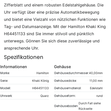
Zifferblatt und einem robusten Edelstahlgehäuse. Die
Uhr verfügt über eine präzise Automatikbewegung
und bietet eine Vielzahl von nützlichen Funktionen wie
Tag- und Datumsanzeige. Mit der Hamilton Khaki King
H64451133 sind Sie immer stilvoll und pünktlich
unterwegs. Gönnen Sie sich diese zuverlässige und
ansprechende Uhr.
Spezifikationen
Informationen
Gehäuse
Marke:
Gehäusedurchmesser:
Hamilton
40,00mm
Serie:
Gehäusedicke:
Khaki König
11,00 mm
Modell:
Gehäusematerial:
H64451133
Edelstahl
Uhrwerk:
Gehäuseform:
Quarz
rund
Durch Fall siehe
Gehäuseboden:
Rückseite