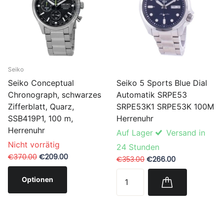
Seiko
Seiko 5 Sports Blue Dial
Seiko Conceptual
Automatik SRPE53
Chronograph, schwarzes
SRPE53K1 SRPE53K 100M
Zifferblatt, Quarz,
Herrenuhr
SSB419P1, 100 m,
Herrenuhr
Auf Lager
Versand in
Nicht vorrätig
24 Stunden
€370.00
€209.00
€353.00
€266.00
Optionen