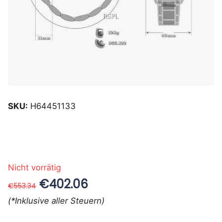
SKU:
H64451133
Nicht vorrätig
€402.06
€553.34
(*Inklusive aller Steuern)