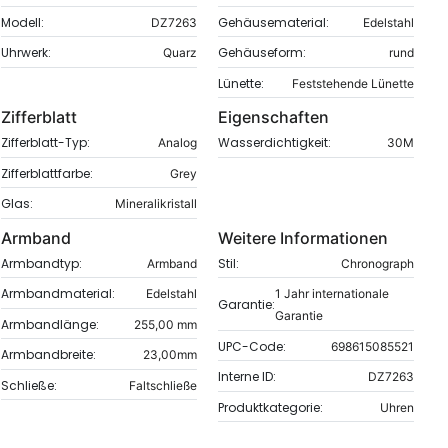
Modell:
Gehäusematerial:
DZ7263
Edelstahl
Uhrwerk:
Gehäuseform:
Quarz
rund
Lünette:
Feststehende Lünette
Zifferblatt
Eigenschaften
Zifferblatt-Typ:
Wasserdichtigkeit:
Analog
30M
Zifferblattfarbe:
Grey
Glas:
Mineralikristall
Armband
Weitere Informationen
Armbandtyp:
Stil:
Armband
Chronograph
Armbandmaterial:
Edelstahl
1 Jahr internationale
Garantie:
Garantie
Armbandlänge:
255,00 mm
UPC-Code:
698615085521
Armbandbreite:
23,00mm
Interne ID:
DZ7263
Schließe:
Faltschließe
Produktkategorie:
Uhren