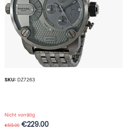
SKU:
DZ7263
Nicht vorrätig
€229.00
€513.00