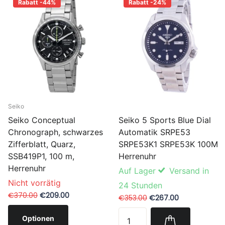
Rabatt -44%
Rabatt -24%
Seiko
Seiko 5 Sports Blue Dial
Seiko Conceptual
Automatik SRPE53
Chronograph, schwarzes
SRPE53K1 SRPE53K 100M
Zifferblatt, Quarz,
Herrenuhr
SSB419P1, 100 m,
Herrenuhr
Auf Lager
Versand in
Nicht vorrätig
24 Stunden
€370.00
€209.00
€353.00
€267.00
Optionen