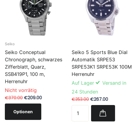
Seiko
Seiko 5 Sports Blue Dial
Seiko Conceptual
Automatik SRPE53
Chronograph, schwarzes
SRPE53K1 SRPE53K 100M
Zifferblatt, Quarz,
Herrenuhr
SSB419P1, 100 m,
Herrenuhr
Auf Lager
Versand in
Nicht vorrätig
24 Stunden
€370.00
€209.00
€353.00
€267.00
Optionen