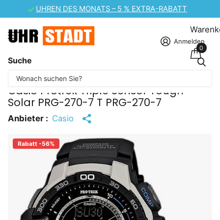
UHREN DES MONATS – 5 % EXTRA-RABATT
Warenk
Anmelden
0
Suche
Einige Inhalte wurden maschinell übersetzt.
Casio Protrek Triple Sensor Tough
Solar PRG-270-7 T PRG-270-7
Anbieter :
Casio
Rabatt -56%