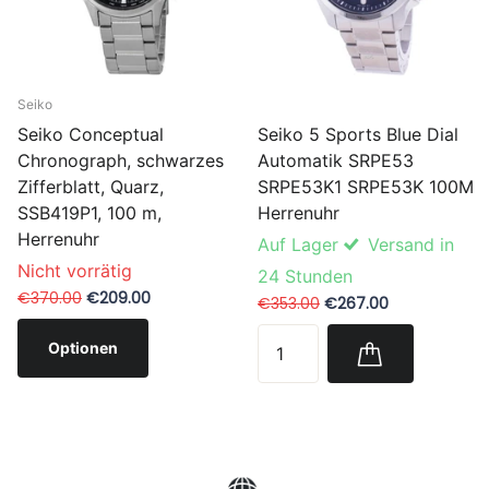
Seiko
Seiko 5 Sports Blue Dial
Seiko Conceptual
Automatik SRPE53
Chronograph, schwarzes
SRPE53K1 SRPE53K 100M
Zifferblatt, Quarz,
Herrenuhr
SSB419P1, 100 m,
Herrenuhr
Auf Lager
Versand in
Nicht vorrätig
24 Stunden
€370.00
€209.00
€353.00
€267.00
Optionen