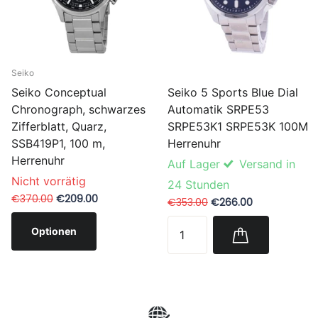
Seiko
Seiko 5 Sports Blue Dial
Seiko Conceptual
Automatik SRPE53
Chronograph, schwarzes
SRPE53K1 SRPE53K 100M
Zifferblatt, Quarz,
Herrenuhr
SSB419P1, 100 m,
Herrenuhr
Auf Lager
Versand in
Nicht vorrätig
24 Stunden
€370.00
€209.00
€353.00
€266.00
Optionen