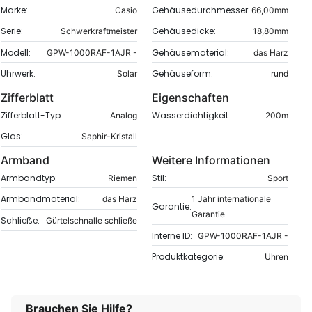
Marke:
Gehäusedurchmesser:
Casio
66,00mm
Serie:
Gehäusedicke:
Schwerkraftmeister
18,80mm
Modell:
Gehäusematerial:
GPW-1000RAF-1AJR -
das Harz
Uhrwerk:
Gehäuseform:
Solar
rund
Zifferblatt
Eigenschaften
Zifferblatt-Typ:
Wasserdichtigkeit:
Analog
200m
Glas:
Saphir-Kristall
Armband
Weitere Informationen
Armbandtyp:
Stil:
Riemen
Sport
Armbandmaterial:
das Harz
1 Jahr internationale
Garantie:
Garantie
Schließe:
Gürtelschnalle schließe
Interne ID:
GPW-1000RAF-1AJR -
Produktkategorie:
Uhren
Brauchen Sie Hilfe?