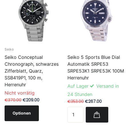
Seiko
Seiko 5 Sports Blue Dial
Seiko Conceptual
Automatik SRPE53
Chronograph, schwarzes
SRPE53K1 SRPE53K 100M
Zifferblatt, Quarz,
Herrenuhr
SSB419P1, 100 m,
Herrenuhr
Auf Lager
Versand in
Nicht vorrätig
24 Stunden
€370.00
€209.00
€353.00
€267.00
Optionen