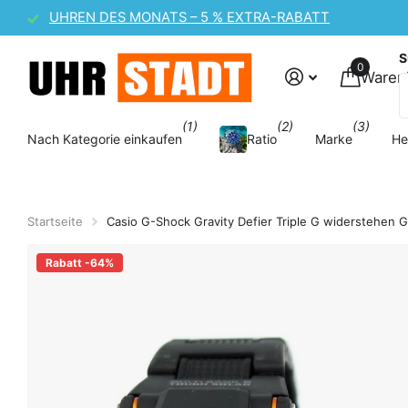
CASIO UHREN-SALE – 10 % EXTRA-RABATT
S
0
Waren
(1)
(2)
(3)
Nach Kategorie einkaufen
Ratio
Marke
He
Startseite
Casio G-Shock Gravity Defier Triple G widerstehe
Rabatt -64%