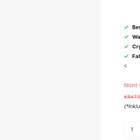
Be
Wa
Cr
Fal
Nicht 
€847.
(*Inkl