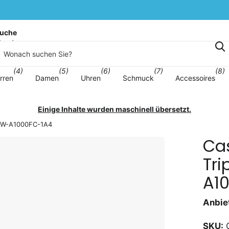
uche
korb
(4)
(5)
(6)
(7)
(8)
rren
Damen
Uhren
Schmuck
Accessoires
Einige Inhalte wurden maschinell übersetzt.
n GW-A1000FC-1A4
Cas
Tri
A1
Anbiet
SKU:
G