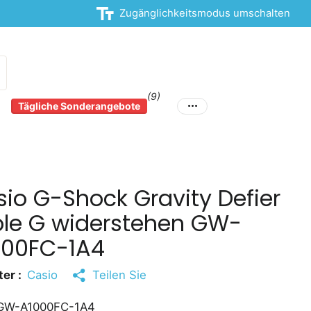
Zugänglichkeitsmodus umschalten
(9)
Tägliche Sonderangebote
io G-Shock Gravity Defier
ple G widerstehen GW-
000FC-1A4
er :
Casio
Teilen Sie
W-A1000FC-1A4