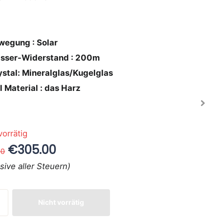
wegung : Solar
sser-Widerstand : 200m
ystal: Mineralglas/Kugelglas
l Material : das Harz
vorrätig
€305.00
00
usive aller Steuern)
Nicht vorrätig