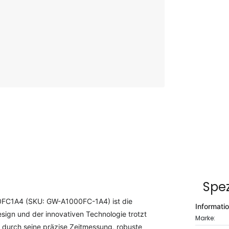
Spez
00FC1A4 (SKU: GW-A1000FC-1A4) ist die
Informati
esign und der innovativen Technologie trotzt
Marke:
 durch seine präzise Zeitmessung, robuste