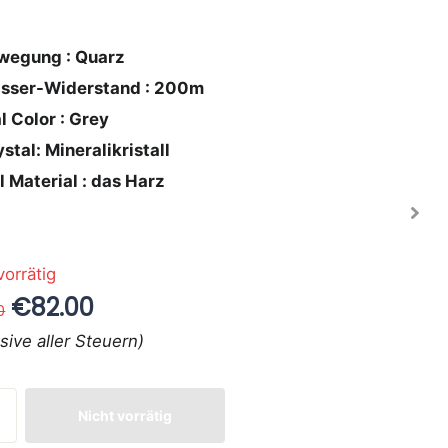
wegung : Quarz
sser-Widerstand : 200m
l Color : Grey
stal: Mineralikristall
l Material : das Harz
vorrätig
€82.00
0
usive aller Steuern)
Nicht vorrätig