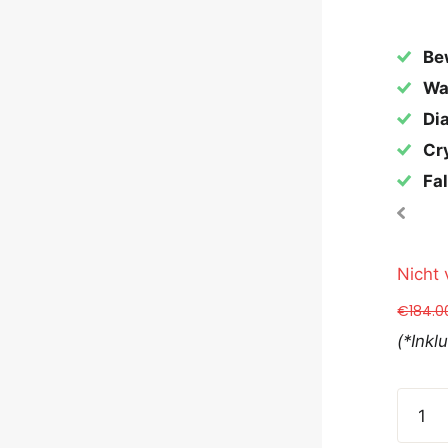
Be
Wa
Dia
Cry
Fal
Nicht 
€184.0
(*Inkl