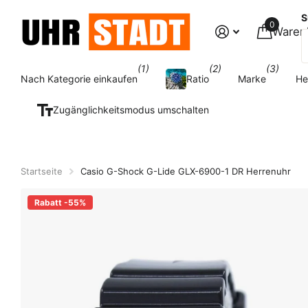
S
0
Waren
(1)
(2)
(3)
Nach Kategorie einkaufen
Ratio
Marke
He
Zugänglichkeitsmodus umschalten
Startseite
Casio G-Shock G-Lide GLX-6900-1 DR Herrenuhr
Rabatt -55%