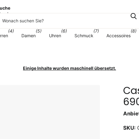
uche
korb
(4)
(5)
(6)
(7)
(8)
rren
Damen
Uhren
Schmuck
Accessoires
Einige Inhalte wurden maschinell übersetzt.
Ca
690
Anbiet
SKU:
G