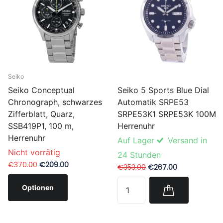
Seiko
Seiko 5 Sports Blue Dial
Seiko Conceptual
Automatik SRPE53
Chronograph, schwarzes
SRPE53K1 SRPE53K 100M
Zifferblatt, Quarz,
Herrenuhr
SSB419P1, 100 m,
Herrenuhr
Auf Lager
Versand in
Nicht vorrätig
24 Stunden
€370.00
€209.00
€353.00
€267.00
Optionen