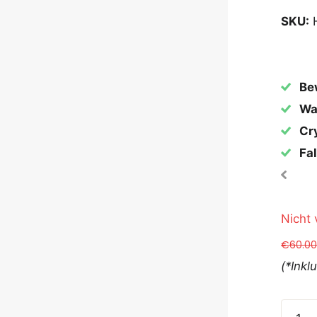
SKU:
Be
Wa
Cr
Fal
Nicht 
€60.0
(*Inkl