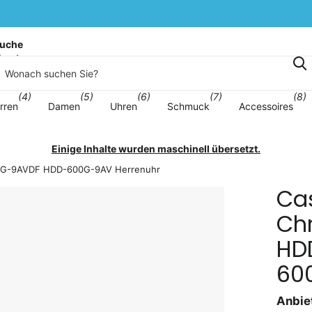
uche
korb
(4)
(5)
(6)
(7)
(8)
rren
Damen
Uhren
Schmuck
Accessoires
Einige Inhalte wurden maschinell übersetzt.
-600G-9AVDF HDD-600G-9AV Herrenuhr
Cas
Chr
HD
60
Anbiet