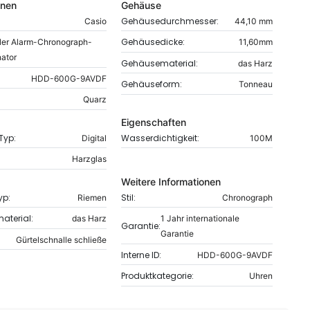
onen
Gehäuse
Gehäusedurchmesser:
Casio
44,10 mm
Gehäusedicke:
aler Alarm-Chronograph-
11,60mm
nator
Gehäusematerial:
das Harz
HDD-600G-9AVDF
Gehäuseform:
Tonneau
Quarz
Eigenschaften
-Typ:
Wasserdichtigkeit:
Digital
100M
Harzglas
Weitere Informationen
yp:
Stil:
Riemen
Chronograph
terial:
das Harz
1 Jahr internationale
Garantie:
Garantie
Gürtelschnalle schließe
Interne ID:
HDD-600G-9AVDF
Produktkategorie:
Uhren