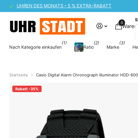
CASIO UHREN-SALE – 10 % EXTRA-RABATT
S
0
Waren
(1)
(2)
(3)
Nach Kategorie einkaufen
Ratio
Marke
He
Startseite
Casio Digital Alarm Chronograph Illuminator HDD
Rabatt -35%