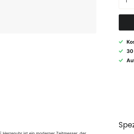
Ko
30
Aut
Spez
 Herrenuhr ist ein moderner Zeitmesser, der