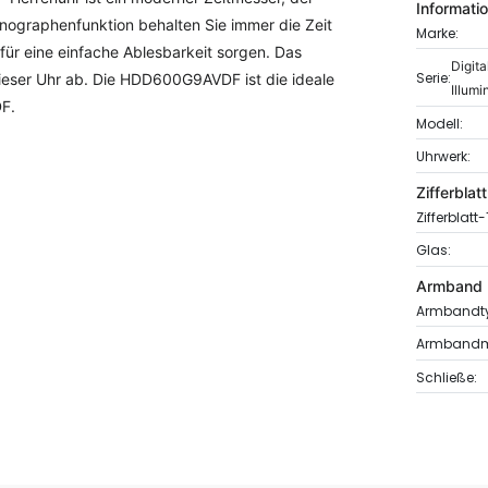
Informati
ronographenfunktion behalten Sie immer die Zeit
Marke:
für eine einfache Ablesbarkeit sorgen. Das
Digit
Serie:
dieser Uhr ab. Die HDD600G9AVDF ist die ideale
Illumi
F.
Modell:
Uhrwerk:
Zifferblatt
Zifferblatt
Glas:
Armband
Armbandt
Armbandma
Schließe: