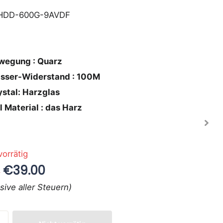
HDD-600G-9AVDF
wegung : Quarz
sser-Widerstand : 100M
ystal: Harzglas
l Material : das Harz
vorrätig
€39.00
0
usive aller Steuern)