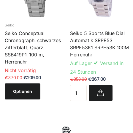
Seiko
Seiko 5 Sports Blue Dial
Seiko Conceptual
Automatik SRPE53
Chronograph, schwarzes
SRPE53K1 SRPE53K 100M
Zifferblatt, Quarz,
Herrenuhr
SSB419P1, 100 m,
Herrenuhr
Auf Lager
Versand in
Nicht vorrätig
24 Stunden
€370.00
€209.00
€353.00
€267.00
Optionen