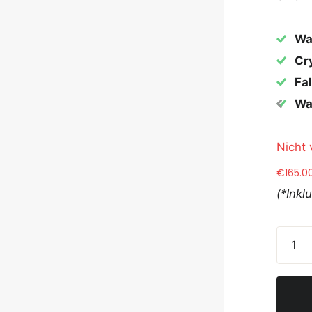
Wa
Cry
Fal
Wa
Nicht 
€165.0
(*Inkl