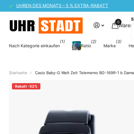
CASIO UHREN-SALE – 10 % EXTRA-RABATT
S
0
Waren
(1)
(2)
(3)
Nach Kategorie einkaufen
Ratio
Marke
He
Startseite
Casio Baby-G Welt Zeit Telememo BG-169R-1 b Dam
Rabatt -52%