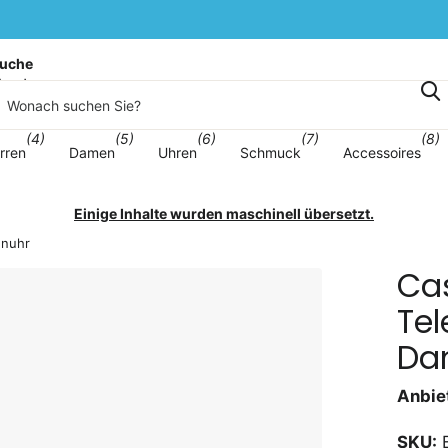
uche
korb
(4)
(5)
(6)
(7)
(8)
rren
Damen
Uhren
Schmuck
Accessoires
Einige Inhalte wurden maschinell übersetzt.
enuhr
Cas
Te
Da
Anbiet
SKU:
B