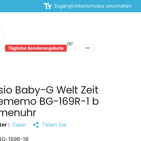
Zugänglichkeitsmodus umschalten
(9)
Tägliche Sonderangebote
io Baby-G Welt Zeit
lememo BG-169R-1 b
menuhr
er :
Casio
Teilen Sie
G-169R-1B