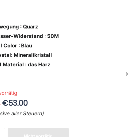
wegung : Quarz
sser-Widerstand : 50M
l Color : Blau
stal: Mineralikristall
l Material : das Harz
vorrätig
€53.00
0
usive aller Steuern)
Nicht vorrätig