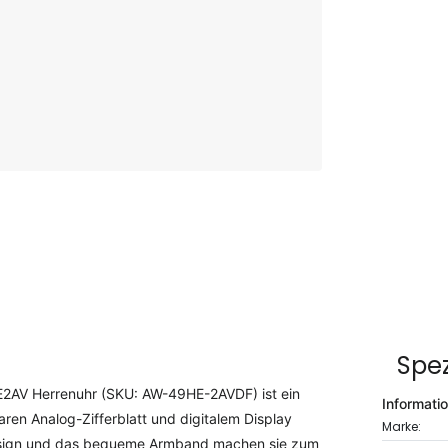
Spez
2AV Herrenuhr (SKU: AW-49HE-2AVDF) ist ein
Informati
laren Analog-Zifferblatt und digitalem Display
Marke:
 Design und das bequeme Armband machen sie zum