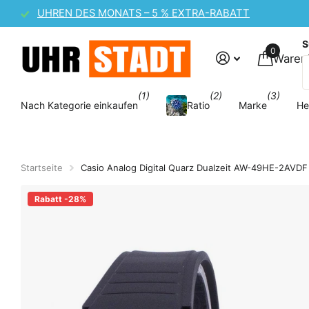
UHREN DES MONATS – 5 % EXTRA-RABATT
S
0
Waren
(1)
(2)
(3)
Nach Kategorie einkaufen
Ratio
Marke
He
Startseite
Casio Analog Digital Quarz Dualzeit AW-49HE-2AV
Rabatt -28%