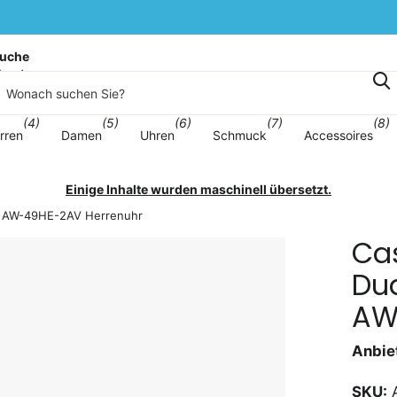
uche
korb
(4)
(5)
(6)
(7)
(8)
rren
Damen
Uhren
Schmuck
Accessoires
Einige Inhalte wurden maschinell übersetzt.
DF AW-49HE-2AV Herrenuhr
Cas
Du
AW
Anbiet
SKU: