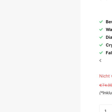
Be
Wa
Dia
Cry
Fal
Nicht 
€74.0
(*Inkl