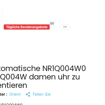
(9)
Tägliche Sonderangebote
tomatische NR1Q004W0
1Q004W damen uhr zu
entieren
er :
Orient
Teilen Sie