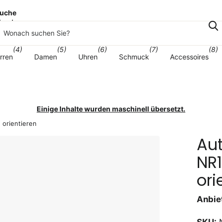
uche
korb
(4)
(5)
(6)
(7)
(8)
rren
Damen
Uhren
Schmuck
Accessoires
Einige Inhalte wurden maschinell übersetzt.
orientieren
Au
NR
ori
Anbiet