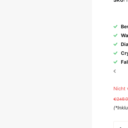
SKU:
Be
Wa
Dia
Cry
Fal
Nicht 
€248.
(*Inkl