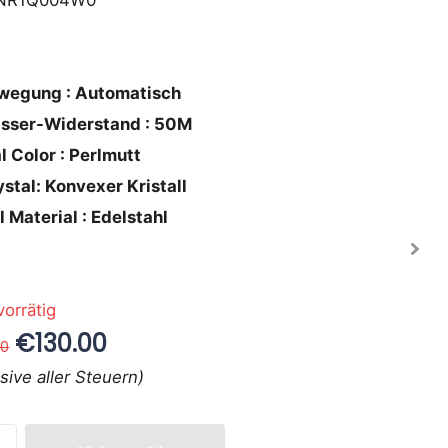
NR1Q004W0
wegung : Automatisch
sser-Widerstand : 50M
l Color : Perlmutt
stal: Konvexer Kristall
l Material : Edelstahl
vorrätig
€130.00
00
usive aller Steuern)