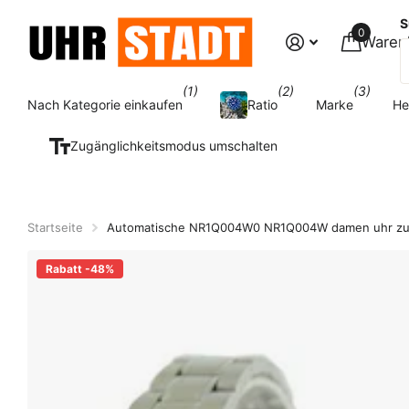
S
0
Waren
(1)
(2)
(3)
Nach Kategorie einkaufen
Ratio
Marke
He
Zugänglichkeitsmodus umschalten
Startseite
Automatische NR1Q004W0 NR1Q004W damen uhr zu 
Rabatt -48%