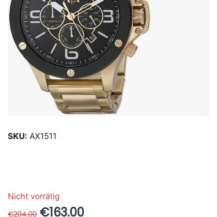
SKU:
AX1511
Nicht vorrätig
€163.00
€294.00