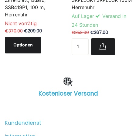
SRPE53K1 SRPE53K 100M
Zifferblatt, Quarz,
Herrenuhr
SSB419P1, 100 m,
Herrenuhr
Auf Lager
Versand in
Nicht vorrätig
24 Stunden
€370.00
€209.00
€353.00
€267.00
Optionen
Kostenloser Versand
1
/
4
Kundendienst